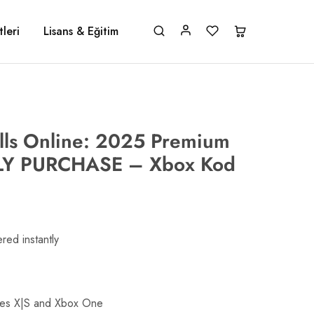
leri
Lisans & Eğitim
olls Online: 2025 Premium
RLY PURCHASE – Xbox Kod
red instantly
ries X|S and Xbox One