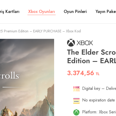
riş Kartları
Xbox Oyunları
Oyun Pinleri
Yayın Paket
2025 Premium Edition – EARLY PURCHASE – Xbox Kod
The Elder Scr
Edition – EA
3.374,56
TL
Digital key – Delive
No expiration date
Platform: Xbox Se