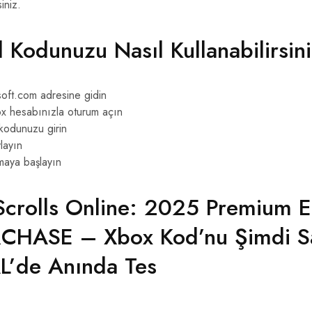
iniz.
l Kodunuzu Nasıl Kullanabilirsin
oft.com adresine gidin
x hesabınızla oturum açın
 kodunuzu girin
layın
maya başlayın
Scrolls Online: 2025 Premium E
CHASE – Xbox Kod’nu Şimdi Sa
L’de Anında Tes