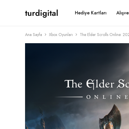
turdigital
Hediye Kartları
Alışve
TURDIGITAL
Dijital
Hediye
Kartları
&
Oyun
Ana Sayfa
Xbox Oyunları
The Elder Scrolls Online: 
Kartları
&
Üyelik
Paketleri