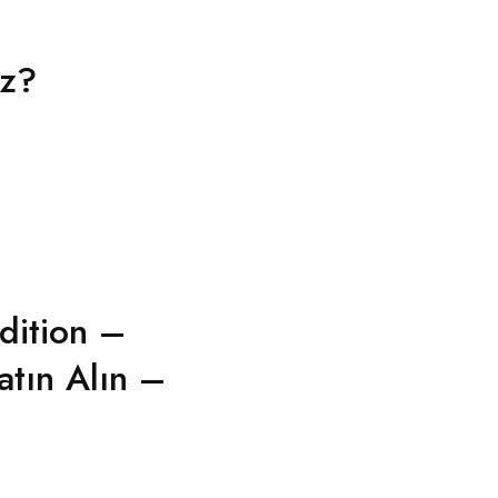
iz?
dition –
tın Alın –