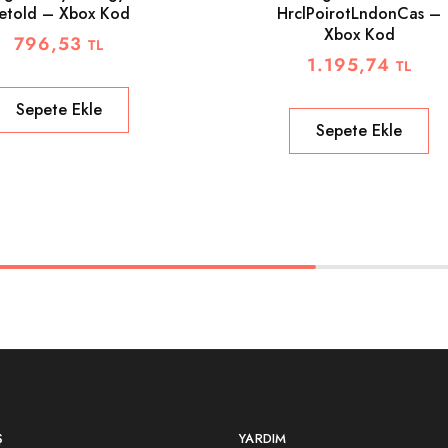
etold – Xbox Kod
HrclPoirotLndonCas –
Xbox Kod
796,53
TL
1.195,74
TL
Sepete Ekle
Sepete Ekle
Ş
YARDIM