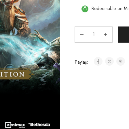
Redeemable on
Mi
Paylaş: