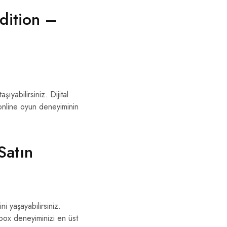
dition –
yabilirsiniz. Dijital
a online oyun deneyiminin
Satın
i yaşayabilirsiniz.
Xbox deneyiminizi en üst