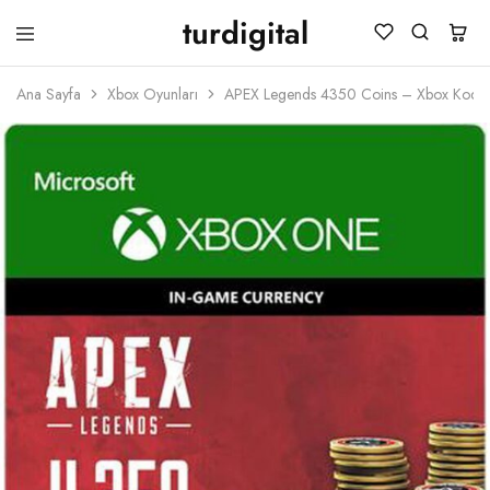
turdigital
TURDIGITAL
Dijital
Hediye
Ana Sayfa
Xbox Oyunları
APEX Legends 4350 Coins – Xbox Kod
Kartları
&
Oyun
Kartları
&
Üyelik
Paketleri