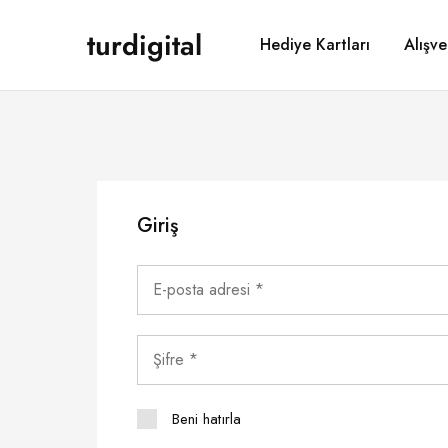
turdigital
Hediye Kartları
Alışve
TURDIGITAL
Dijital
Hediye
Kartları
&
Oyun
Kartları
&
Üyelik
Paketleri
Giriş
Beni hatırla