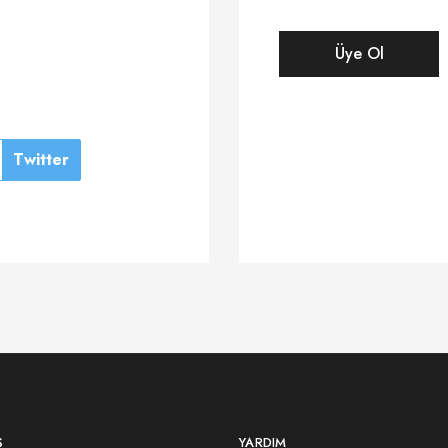
Üye Ol
Twitter
Ş
YARDIM