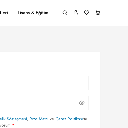
leri
Lisans & Eğitim
elik Sözleşmesi
,
Rıza Metni
ve
Çerez Politikası
'nı
iyorum
*