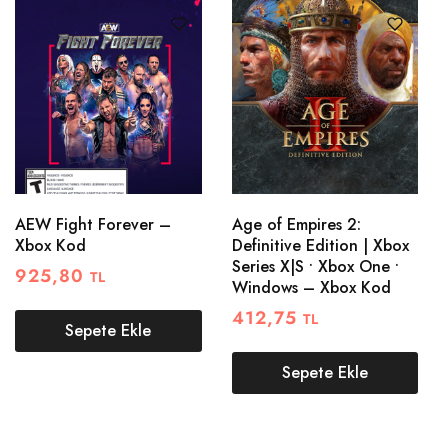
AEW Fight Forever –
Age of Empires 2:
Xbox Kod
Definitive Edition | Xbox
Series X|S • Xbox One •
925,80
TL
Windows – Xbox Kod
412,75
TL
Sepete Ekle
Sepete Ekle