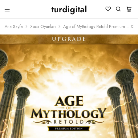
turdigital
TURDIGITAL
Dijital
Hediye
Ana Sayfa
Xbox Oyunları
Age of Mythology Retold Premium – Xb
Kartları
&
Oyun
Kartları
&
Üyelik
Paketleri