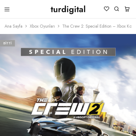
turdigital
TURDIGITAL
Dijital
Hediye
Ana Sayfa
Xbox Oyunları
The Crew 2: Special Edition – Xbox Kod
Kartları
&
Oyun
Kartları
BITTI
&
Üyelik
Paketleri