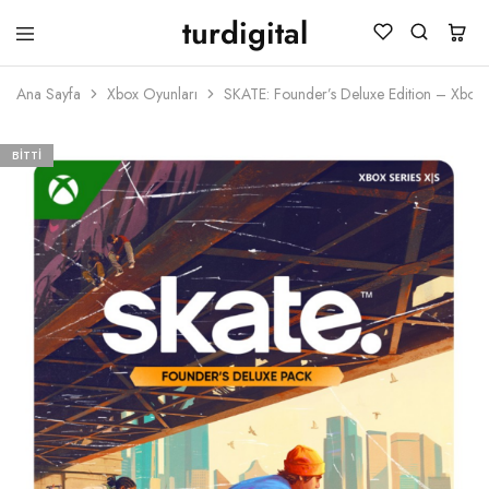
turdigital
TURDIGITAL
Dijital
Hediye
Ana Sayfa
Xbox Oyunları
SKATE: Founder’s Deluxe Edition – Xbox
Kartları
&
Oyun
Kartları
BITTI
&
Üyelik
Paketleri