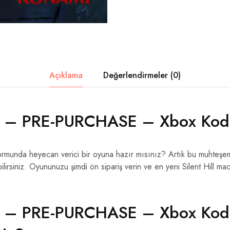
Açıklama
Değerlendirmeler (0)
l f – PRE-PURCHASE – Xbox Kod 
atformunda heyecan verici bir oyuna hazır mısınız? Artık bu muhteşe
lirsiniz. Oyununuzu şimdi ön sipariş verin ve en yeni Silent Hill ma
l f – PRE-PURCHASE – Xbox Kod 