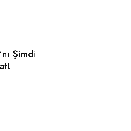
’nı Şimdi
at!