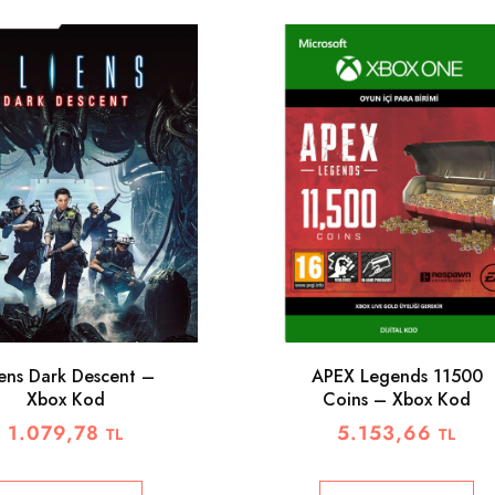
iens Dark Descent –
APEX Legends 11500
Xbox Kod
Coins – Xbox Kod
1.079,78
5.153,66
TL
TL