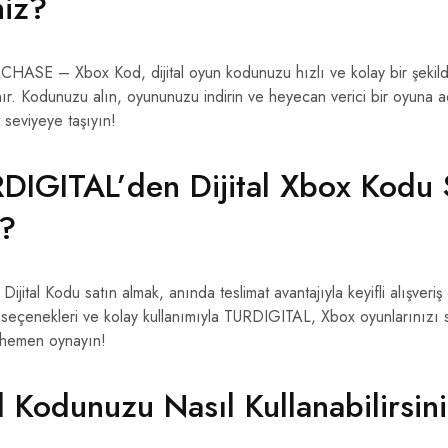
niz?
RCHASE – Xbox Kod, dijital oyun kodunuzu hızlı ve kolay bir şeki
nır. Kodunuzu alın, oyununuzu indirin ve heyecan verici bir oyuna 
t seviyeye taşıyın!
IGITAL’den Dijital Xbox Kodu 
z?
ital Kodu satın almak, anında teslimat avantajıyla keyifli alışveri
seçenekleri ve kolay kullanımıyla TURDIGITAL, Xbox oyunlarınızı s
 hemen oynayın!
l Kodunuzu Nasıl Kullanabilirsin