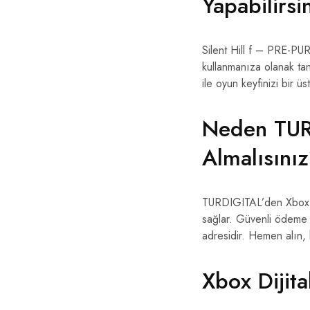
Yapabilirsi
Silent Hill f – PRE-PU
kullanmanıza olanak ta
ile oyun keyfinizi bir üs
Neden TURD
Almalısını
TURDIGITAL’den Xbox Dij
sağlar. Güvenli ödeme 
adresidir. Hemen alın,
Xbox Dijita