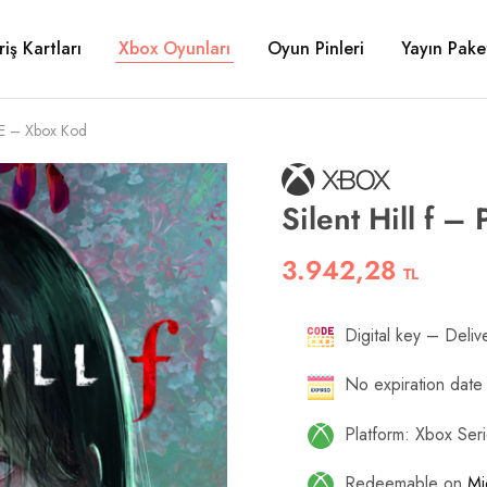
riş Kartları
Xbox Oyunları
Oyun Pinleri
Yayın Paket
SE – Xbox Kod
Silent Hill f
3.942,28
TL
Digital key – Delive
No expiration date
Platform: Xbox Ser
Redeemable on
Mi