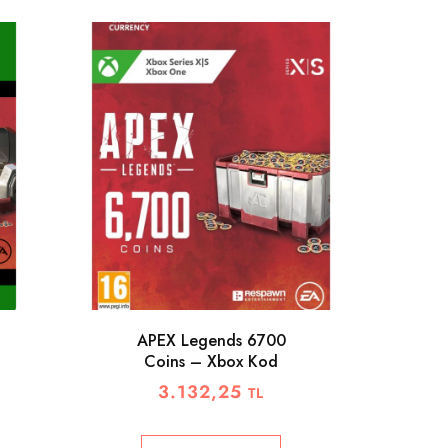
APEX Legends 6700
Coins – Xbox Kod
A
W
3.132,25
TL