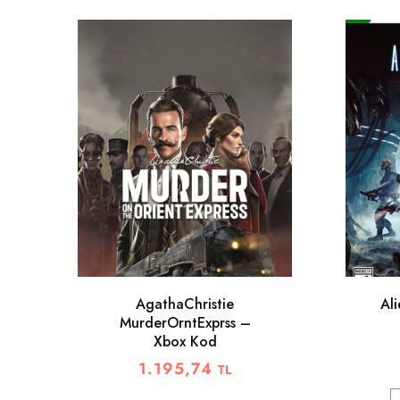
AgathaChristie
Al
MurderOrntExprss –
Xbox Kod
1.195,74
TL