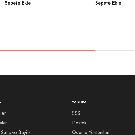
Sepete Ekle
Sepete Ekle
Ş
YARDIM
ler
SSS
alar
Destek
Satış ve Bayilik
Ödeme Yöntemleri