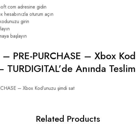
oft.com adresine gidin
x hesabınızla oturum açın
 kodunuzu girin
layın
maya başlayın
l f – PRE-PURCHASE – Xbox Kod
 – TURDIGITAL’de Anında Teslim
URCHASE – Xbox Kod’unuzu şimdi sat
Related Products