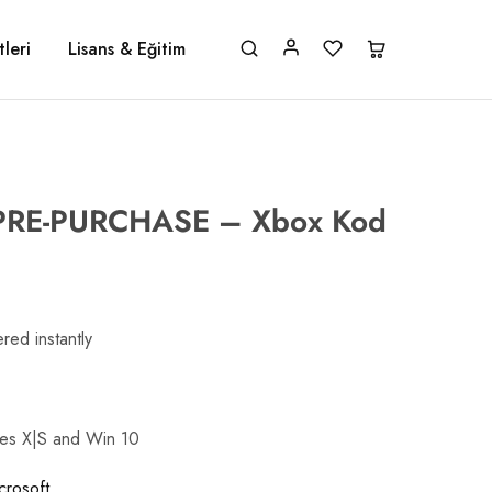
leri
Lisans & Eğitim
 – PRE-PURCHASE – Xbox Kod
red instantly
ies X|S and Win 10
crosoft