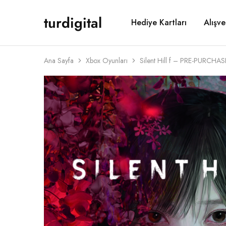
turdigital
Hediye Kartları
Alışve
TURDIGITAL
Dijital
Hediye
Kartları
&
Oyun
Ana Sayfa
Xbox Oyunları
Silent Hill f – PRE-PURCHA
Kartları
&
Üyelik
Paketleri