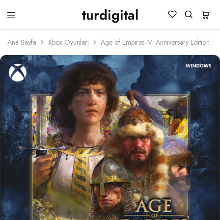
turdigital
TURDIGITAL
Dijital
Hediye
Ana Sayfa
Xbox Oyunları
Age of Empires IV: Anniversary Edition 
Kartları
&
Oyun
Kartları
&
Üyelik
Paketleri