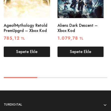
AgeofMythology Retold
Aliens Dark Descent –
PremUpgrd – Xbox Kod
Xbox Kod
785,12
1.079,78
TL
TL
Sepete Ekle
Sepete Ekle
TURDIGITAL