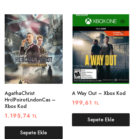
AgathaChrist
A Way Out – Xbox Kod
HrclPoirotLndonCas –
199,61
TL
Xbox Kod
1.195,74
TL
Sepete Ekle
Sepete Ekle