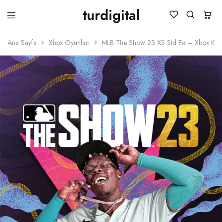
turdigital
TURDIGITAL
Dijital
Hediye
Ana Sayfa
Xbox Oyunları
MLB The Show 23 XS Std Ed – Xbox Ko
Kartları
&
Oyun
Kartları
&
Üyelik
Paketleri