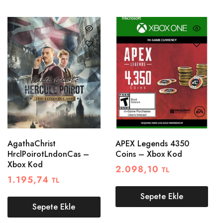
AgathaChrist
APEX Legends 4350
HrclPoirotLndonCas –
Coins – Xbox Kod
Xbox Kod
2.098,10
TL
1.195,74
TL
Sepete Ekle
Sepete Ekle