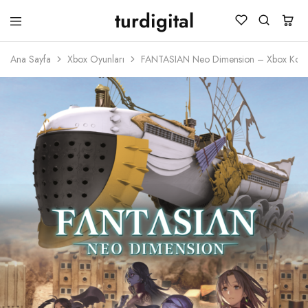
turdigital
TURDIGITAL
Dijital
Hediye
Ana Sayfa
Xbox Oyunları
FANTASIAN Neo Dimension – Xbox Kod
Kartları
&
Oyun
Kartları
&
Üyelik
Paketleri