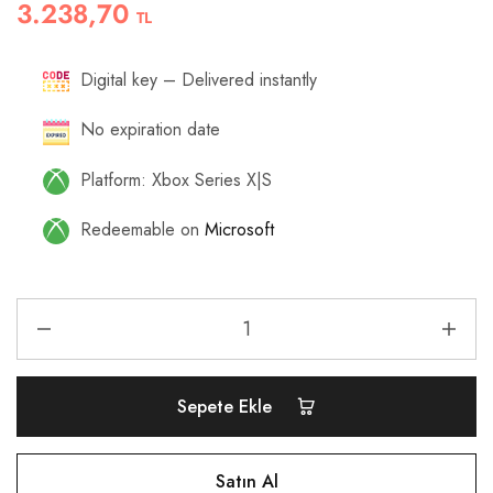
3.238,70
TL
Digital key – Delivered instantly
No expiration date
Platform: Xbox Series X|S
Redeemable on
Microsoft
Sepete Ekle
Satın Al