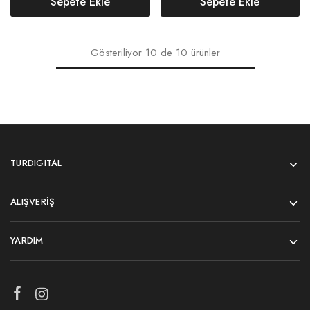
Sepete Ekle
Sepete Ekle
Gösteriliyor
10
de
10
ürünler
TURDIGITAL
ALIŞVERIŞ
YARDIM