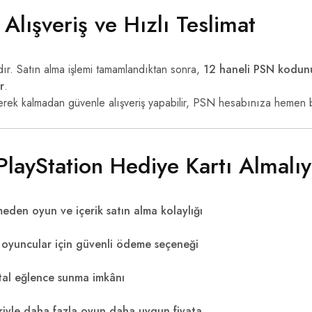
Alışveriş ve Hızlı Teslimat
lıdır. Satın alma işlemi tamamlandıktan sonra,
12 haneli PSN kodunu
r
.
gerek kalmadan güvenle alışveriş yapabilir, PSN hesabınıza hemen ba
layStation Hediye Kartı Almalı
eden oyun ve içerik satın alma kolaylığı
oyuncular için güvenli ödeme seçeneği
ital eğlence sunma imkânı
eriyle daha fazla oyun daha uygun fiyata