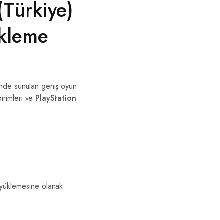
(Türkiye)
ükleme
nde sunulan geniş oyun
birimleri ve
PlayStation
 yüklemesine olanak