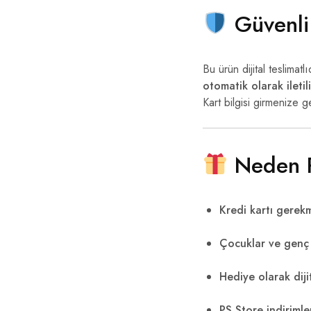
Güvenli 
Bu ürün dijital teslimat
otomatik olarak iletili
Kart bilgisi girmenize 
Neden P
Kredi kartı gerekm
Çocuklar ve genç 
Hediye olarak dij
PS Store indiriml