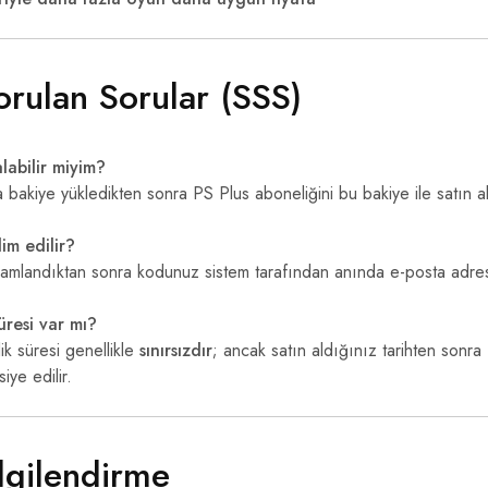
rulan Sorular (SSS)
labilir miyim?
akiye yükledikten sonra PS Plus aboneliğini bu bakiye ile satın alab
im edilir?
mamlandıktan sonra kodunuz sistem tarafından anında e-posta adresi
üresi var mı?
ik süresi genellikle
sınırsızdır
; ancak satın aldığınız tarihten sonra
iye edilir.
lgilendirme