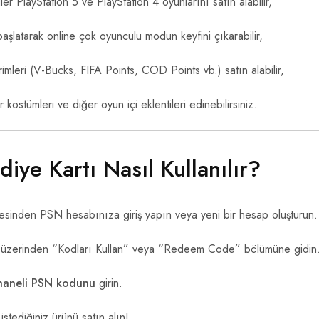
r PlayStation 5 ve PlayStation 4 oyunlarını satın alabilir,
aşlatarak online çok oyunculu modun keyfini çıkarabilir,
imleri (V-Bucks, FIFA Points, COD Points vb.) satın alabilir,
 kostümleri ve diğer oyun içi eklentileri edinebilirsiniz.
ye Kartı Nasıl Kullanılır?
sinden PSN hesabınıza giriş yapın veya yeni bir hesap oluşturun.
üzerinden “Kodları Kullan” veya “Redeem Code” bölümüne gidin
haneli PSN kodunu
girin.
istediğiniz ürünü satın alın!