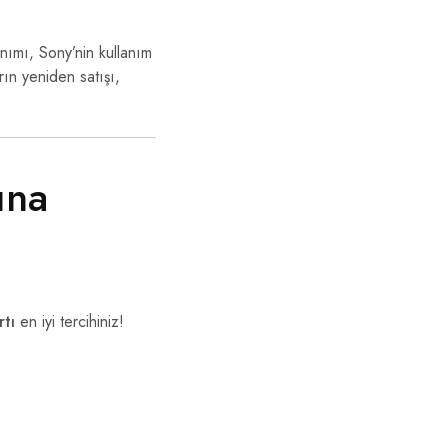
anımı, Sony’nin kullanım
rın yeniden satışı,
ına
rtı
en iyi tercihiniz!