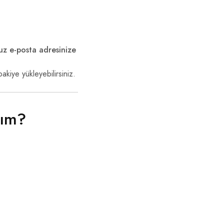
z e-posta adresinize
kiye yükleyebilirsiniz.
yım?