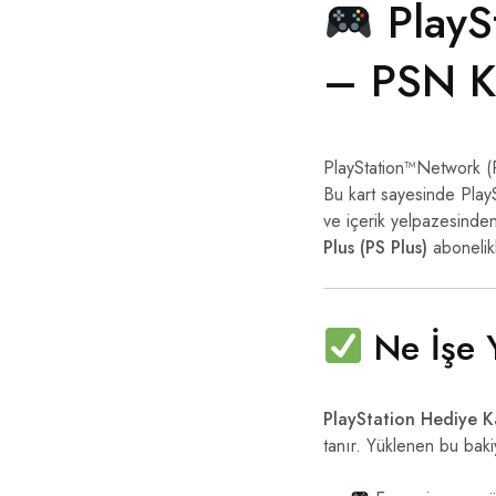
PlaySt
– PSN Ko
PlayStation™Network (PS
Bu kart sayesinde Play
ve içerik yelpazesinden 
Plus (PS Plus)
abonelik
Ne İşe 
PlayStation Hediye K
tanır. Yüklenen bu bakiy