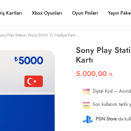
riş Kartları
Xbox Oyunları
Oyun Pinleri
Yayın Paket
ony Play Station Store 5000 TL Hediye Kartı
Sony Play Stat
Kartı
5.000,00
TL
Dijital Kod – Anınd
Son kullanım tarihi 
PSN Store
‘da kull