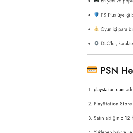
En yeni ve popüle
PS Plus üyeliği b
Oyun içi para bir
DLC’ler, karakter
PSN Hedi
playstation.com
adre
PlayStation Store
Satın aldığınız
12 
Yüklenen bakiye ile 