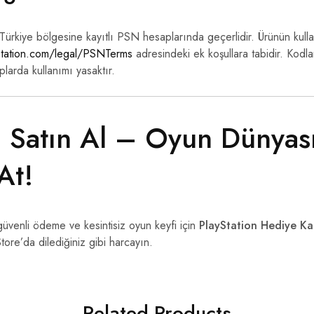
a Türkiye bölgesine kayıtlı PSN hesaplarında geçerlidir. Ürünün kull
tation.com/legal/PSNTerms
adresindeki ek koşullara tabidir. Kodla
larda kullanımı yasaktır.
 Satın Al – Oyun Dünyas
At!
 güvenli ödeme ve kesintisiz oyun keyfi için
PlayStation Hediye Ka
ore’da dilediğiniz gibi harcayın.
Related Products