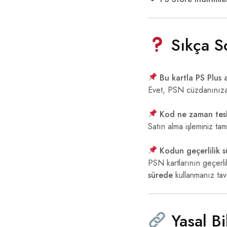
Sıkça So
Bu kartla PS Plus a
Evet, PSN cüzdanınıza b
Kod ne zaman tesl
Satın alma işleminiz ta
Kodun geçerlilik s
PSN kartlarının geçerlil
sürede
kullanmanız tavs
Yasal Bi