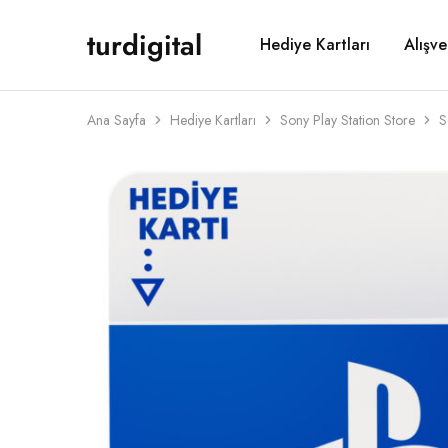
turdigital
Hediye Kartları
Alışve
TURDIGITAL
Dijital
Hediye
Kartları
&
Oyun
Ana Sayfa
Hediye Kartları
Sony Play Station Store
S
Kartları
&
Üyelik
Paketleri