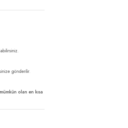
ilirsiniz.
nize gönderilir.
mümkün olan en kısa