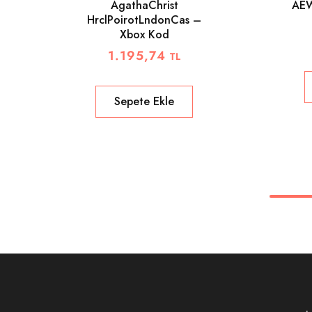
AgathaChrist
AEW
HrclPoirotLndonCas –
Xbox Kod
1.195,74
TL
Sepete Ekle