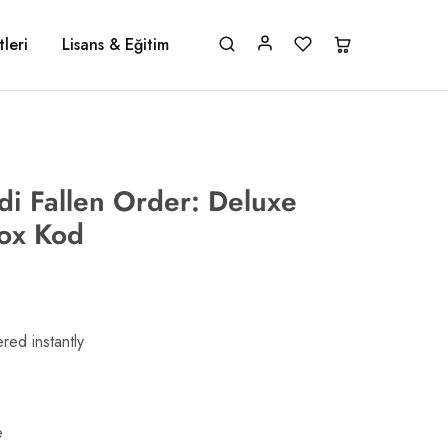
leri
Lisans & Eğitim
i Fallen Order: Deluxe
ox Kod
red instantly
e