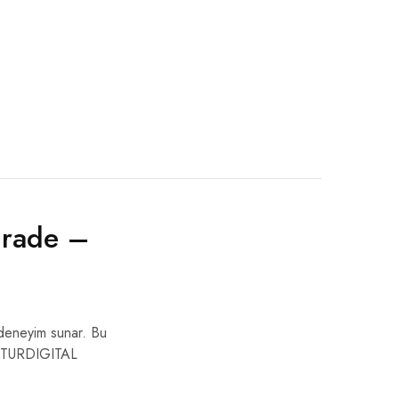
grade –
deneyim sunar. Bu
iz. TURDIGITAL