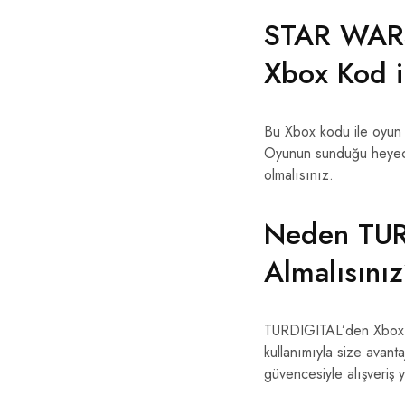
STAR WARS
Xbox Kod il
Bu Xbox kodu ile oyun de
Oyunun sunduğu heyeca
olmalısınız.
Neden TURD
Almalısını
TURDIGITAL’den Xbox di
kullanımıyla size avant
güvencesiyle alışveriş y