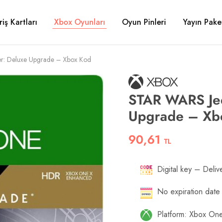
riş Kartları
Xbox Oyunları
Oyun Pinleri
Yayın Paket
r: Deluxe Upgrade – Xbox Kod
STAR WARS Jed
Upgrade – Xb
90,61
TL
Digital key – Delive
No expiration date
Platform: Xbox On