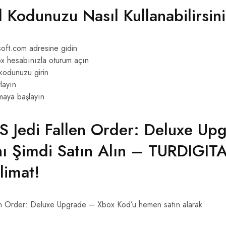
l Kodunuzu Nasıl Kullanabilirsin
oft.com adresine gidin
x hesabınızla oturum açın
 kodunuzu girin
layın
maya başlayın
 Jedi Fallen Order: Deluxe Up
ı Şimdi Satın Alın – TURDIGIT
limat!
 Order: Deluxe Upgrade – Xbox Kod’u hemen satın alarak