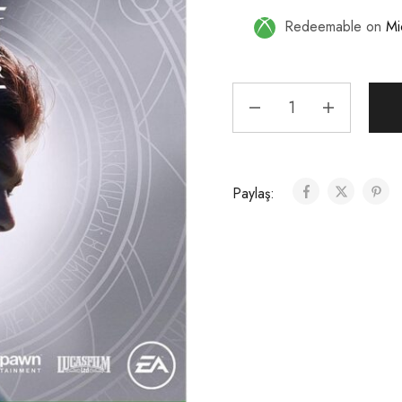
Redeemable on
Mi
Paylaş: