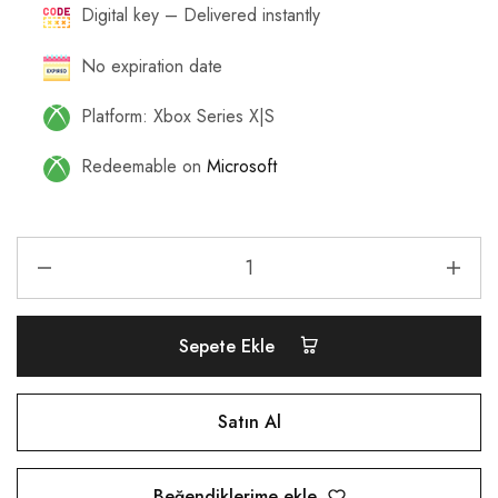
Digital key – Delivered instantly
No expiration date
Platform: Xbox Series X|S
Redeemable on
Microsoft
Sepete Ekle
Satın Al
Beğendiklerime ekle