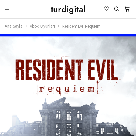
turdigital
TURDIGITAL
Dijital
Hediye
Ana Sayfa
Xbox Oyunları
Resident Evil Requiem
Kartları
&
Oyun
Kartları
&
Üyelik
Paketleri