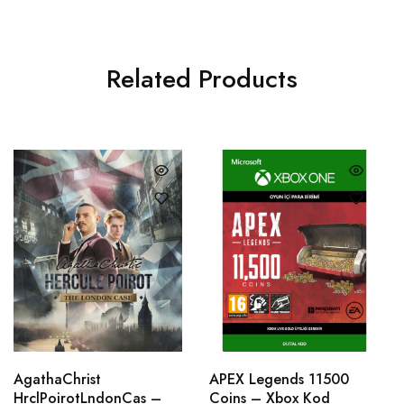
Related Products
AgathaChrist
APEX Legends 11500
HrclPoirotLndonCas –
Coins – Xbox Kod