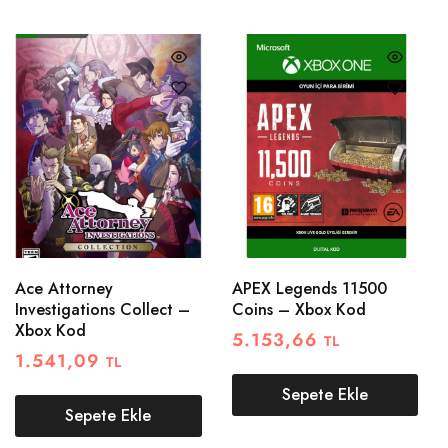
Ace Attorney
APEX Legends 11500
Investigations Collect –
Coins – Xbox Kod
Xbox Kod
5.153,66
TL
1.541,09
TL
Sepete Ekle
Sepete Ekle