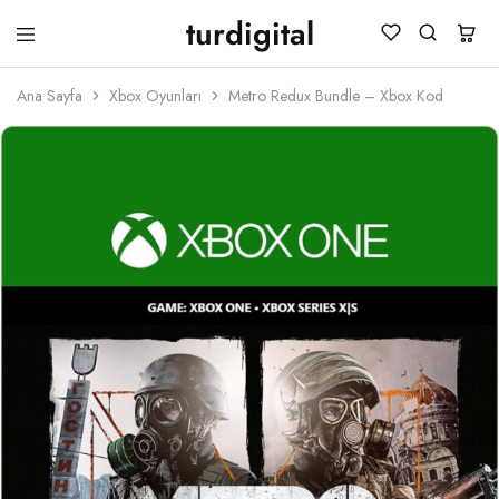
turdigital
TURDIGITAL
Dijital
Hediye
Ana Sayfa
Xbox Oyunları
Metro Redux Bundle – Xbox Kod
Kartları
&
Oyun
Kartları
&
Üyelik
Paketleri