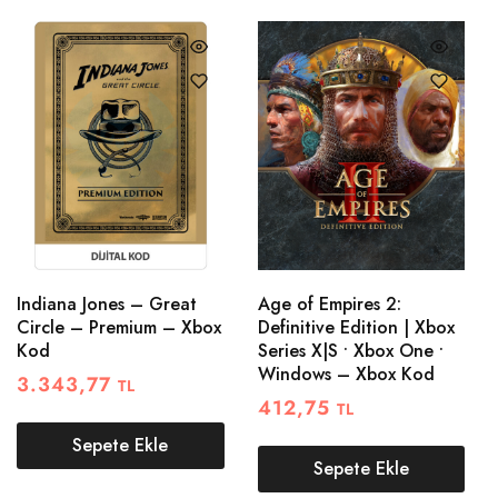
Indiana Jones – Great
Age of Empires 2:
Circle – Premium – Xbox
Definitive Edition | Xbox
Kod
Series X|S • Xbox One •
Windows – Xbox Kod
3.343,77
TL
412,75
TL
Sepete Ekle
Sepete Ekle