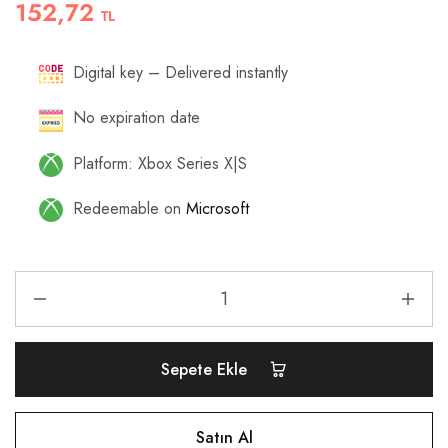
152,72
TL
Digital key – Delivered instantly
No expiration date
Platform: Xbox Series X|S
Redeemable on
Microsoft
Sepete Ekle
Satın Al