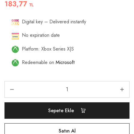
183,77
TL
Digital key – Delivered instantly
No expiration date
Platform: Xbox Series X|S
Redeemable on
Microsoft
Sepete Ekle
Satın Al