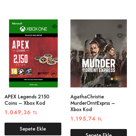
APEX Legends 2150
AgathaChristie
Coins – Xbox Kod
MurderOrntExprss –
Xbox Kod
1.049,36
TL
1.195,74
TL
Sepete Ekle
Sepete Ekle