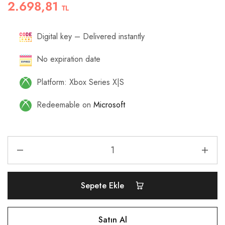
2.698,81
TL
Digital key – Delivered instantly
No expiration date
Platform: Xbox Series X|S
Redeemable on
Microsoft
Sepete Ekle
Satın Al