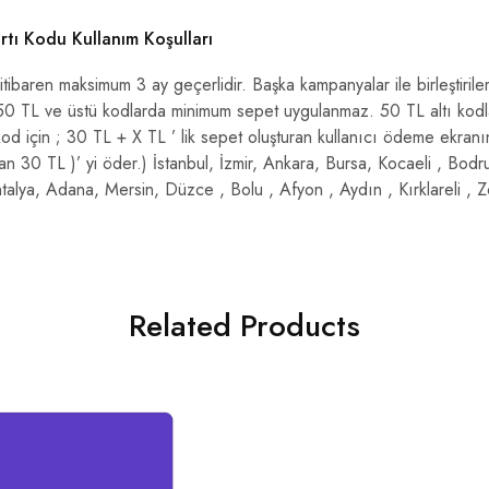
tı Kodu Kullanım Koşulları
en itibaren maksimum 3 ay geçerlidir. Başka kampanyalar ile birleştiri
r. 50 TL ve üstü kodlarda minimum sepet uygulanmaz. 50 TL altı ko
 kod için ; 30 TL + X TL ’ lik sepet oluşturan kullanıcı ödeme ekran
an 30 TL )’ yi öder.) İstanbul, İzmir, Ankara, Bursa, Kocaeli , Bod
Antalya, Adana, Mersin, Düzce , Bolu , Afyon , Aydın , Kırklareli ,
Related Products