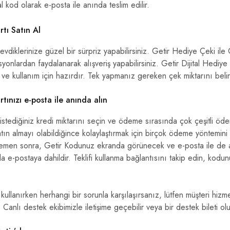
al kod olarak e-posta ile anında teslim edilir.
tı Satın Al
evdiklerinize güzel bir sürpriz yapabilirsiniz. Getir Hediye Çeki ile 
yonlardan faydalanarak alışveriş yapabilirsiniz. Getir Dijital Hediye 
ir ve kullanım için hazırdır. Tek yapmanız gereken çek miktarını beli
tınızı e-posta ile anında alın
 istediğiniz kredi miktarını seçin ve ödeme sırasında çok çeşitli ö
satın almayı olabildiğince kolaylaştırmak için birçok ödeme yöntemini
emen sonra, Getir Kodunuz ekranda görünecek ve e-posta ile de a
da e-postaya dahildir. Teklifi kullanma bağlantısını takip edin, kodu
llanırken herhangi bir sorunla karşılaşırsanız, lütfen müşteri hizmet
nlı destek ekibimizle iletişime geçebilir veya bir destek bileti oluşt