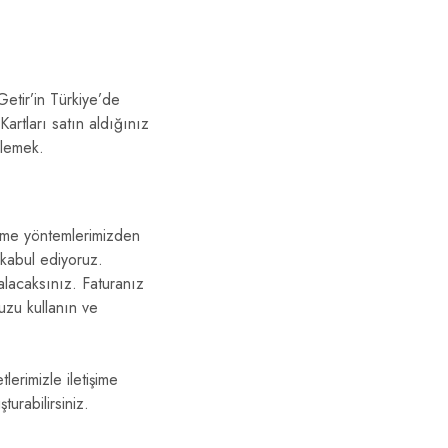
Getir’in Türkiye’de
Kartları satın aldığınız
rlemek.
deme yöntemlerimizden
 kabul ediyoruz.
lacaksınız. Faturanız
nuzu kullanın ve
lerimizle iletişime
urabilirsiniz.