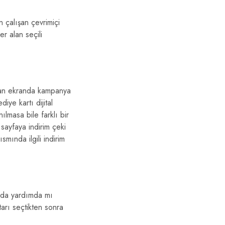
 çalışan çevrimiçi
r alan seçili
lan ekranda kampanya
iye kartı dijital
ılmasa bile farklı bir
sayfaya indirim çeki
smında ilgili indirim
a da yardımda mı
tarı seçtikten sonra