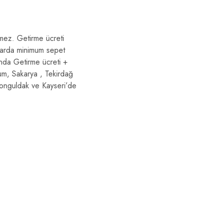
lemez. Getirme ücreti
dlarda minimum sepet
ında Getirme ücreti +
rum, Sakarya , Tekirdağ
 Zonguldak ve Kayseri’de