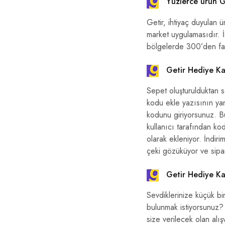
Yüzlerce ürün G
Getir, ihtiyaç duyulan 
market uygulamasıdır. İ
bölgelerde 300’den faz
Getir Hediye Kar
Sepet oluşturulduktan
kodu ekle yazısının yanı
kodunu giriyorsunuz. Bu 
kullanıcı tarafından ko
olarak ekleniyor. İndiri
çeki gözüküyor ve sipar
Getir Hediye Kar
Sevdiklerinize küçük bi
bulunmak istiyorsunuz? 
size verilecek olan alışv