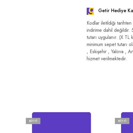
Getir Hediye Kar
Kodlar iletildiği tariht
indirime dahil değildi
tutarı uygulanır. (X TL
minimum sepet tutarı ol
, Eskişehir , Yalova , 
hizmet verilmektedir.
BITTI
BITTI