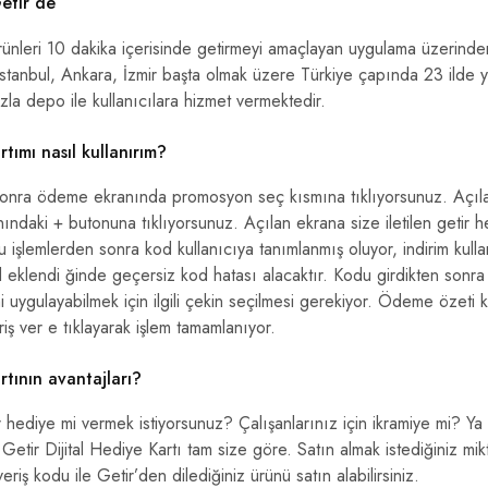
etir’de
ürünleri 10 dakika içerisinde getirmeyi amaçlayan uygulama üzerinden
stanbul, Ankara, İzmir başta olmak üzere Türkiye çapında 23 ilde ye
la depo ile kullanıcılara hizmet vermektedir.
tımı nasıl kullanırım?
 sonra ödeme ekranında promosyon seç kısmına tıklıyorsunuz. Açı
ndaki + butonuna tıklıyorsunuz. Açılan ekrana size iletilen getir hed
işlemlerden sonra kod kullanıcıya tanımlanmış oluyor, indirim kullan
d eklendi ğinde geçersiz kod hatası alacaktır. Kodu girdikten sonra 
mi uygulayabilmek için ilgili çekin seçilmesi gerekiyor. Ödeme özeti kı
iş ver e tıklayarak işlem tamamlanıyor.
tının avantajları?
r hediye mi vermek istiyorsunuz? Çalışanlarınız için ikramiye mi? Y
Getir Dijital Hediye Kartı tam size göre. Satın almak istediğiniz mik
eriş kodu ile Getir’den dilediğiniz ürünü satın alabilirsiniz.