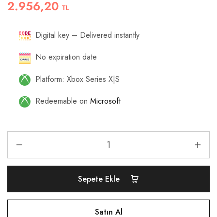
2.956,20
TL
Digital key – Delivered instantly
No expiration date
Platform: Xbox Series X|S
Redeemable on
Microsoft
Sepete Ekle
Satın Al