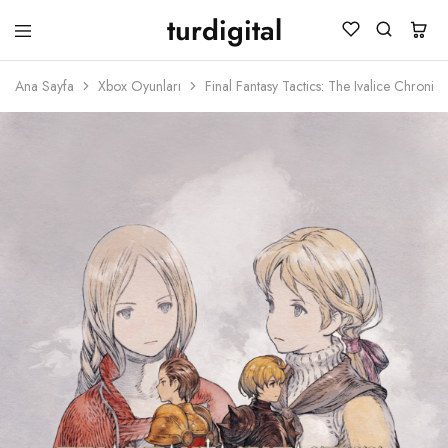
turdigital
TURDIGITAL
Dijital
Hediye
Ana Sayfa
Xbox Oyunları
Final Fantasy Tactics: The Ivalice Chroni
Kartları
&
Oyun
Kartları
&
Üyelik
Paketleri