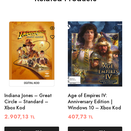
Indiana Jones – Great
Age of Empires IV:
Circle – Standard –
Anniversary Edition |
Xbox Kod
Windows 10 – Xbox Kod
2.907,13
407,73
TL
TL