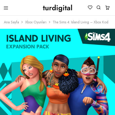
turdigital
TURDIGITAL
Dijital
Hediye
Ana Sayfa
Xbox Oyunları
The Sims 4: Island Living – Xbox Kod
Kartları
&
Oyun
Kartları
&
Üyelik
Paketleri