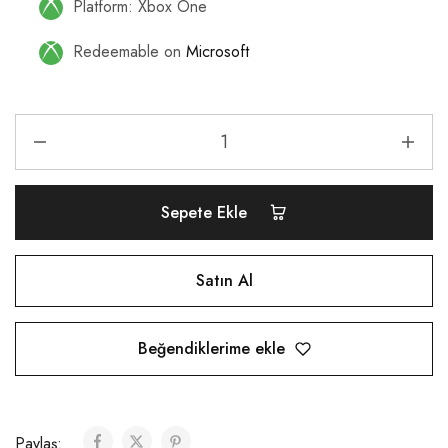
Platform: Xbox One
Redeemable on
Microsoft
Sepete Ekle
Satın Al
Beğendiklerime ekle
Paylaş: