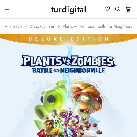
turdigital
TURDIGITAL
Dijital
Hediye
Ana Sayfa
Xbox Oyunları
Plants vs. Zombies: Battle for Neighborvil
Kartları
&
Oyun
Kartları
&
Üyelik
Paketleri