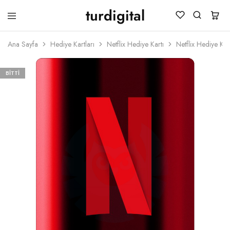
turdigital
TURDIGITAL
Dijital
Hediye
Ana Sayfa
Hediye Kartları
Netflix Hediye Kartı
Netflix Hediye Ka
Kartları
&
Oyun
Kartları
BITTI
&
Üyelik
Paketleri