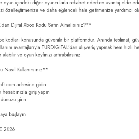
ve oyun içindeki diğer oyuncularla rekabet ederken avantaj elde edeb
zi özelleştirmenize ve daha eğlenceli hale getirmenize yardımcı ola
n Dijital Xbox Kodu Satın Almalısınız?**
ox kodları konusunda güvenilir bir platformdur. Anında teslimat, g
ullanım avantajlarıyla TURDIGITAL’dan alışveriş yapmak hem hızlı he
alabilir ve oyun keyfinizi artırabilirsiniz.
u Nasıl Kullanırsınız**
ft.com adresine gidin
 hesabınızla giriş yapın
odunuzu girin
aya başlayın
E 2K26