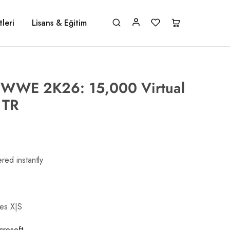
leri
Lisans & Eğitim
 WWE 2K26: 15,000 Virtual
 TR
red instantly
ies X|S
crosoft