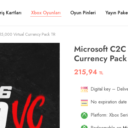
riş Kartları
Xbox Oyunları
Oyun Pinleri
Yayın Paket
5,000 Virtual Currency Pack TR
Microsoft C2C
Currency Pack
215,94
TL
Digital key – Delive
No expiration date
Platform: Xbox Ser
Redeemable on
Mi