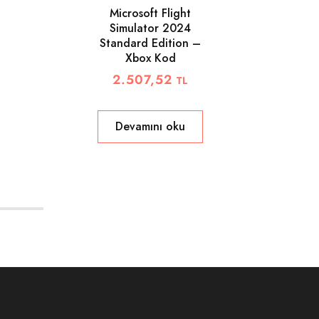
Microsoft Flight
A
Simulator 2024
Standard Edition –
Xbox Kod
2.507,52
TL
Devamını oku