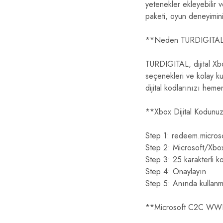
yetenekler ekleyebilir 
paketi, oyun deneyimini
**Neden TURDIGITAL’da
TURDIGITAL, dijital Xb
seçenekleri ve kolay k
dijital kodlarınızı hemen 
**Xbox Dijital Kodunuz
Step 1: redeem.microso
Step 2: Microsoft/Xbox
Step 3: 25 karakterli k
Step 4: Onaylayın
Step 5: Anında kullanm
**Microsoft C2C WW