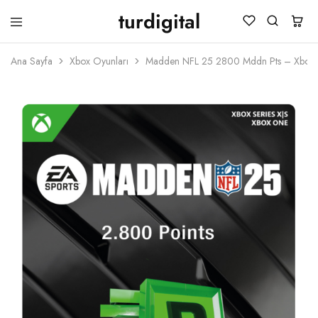
turdigital
TURDIGITAL
Dijital
Hediye
Ana Sayfa
Xbox Oyunları
Madden NFL 25 2800 Mddn Pts – Xbox
Kartları
&
Oyun
Kartları
&
Üyelik
Paketleri