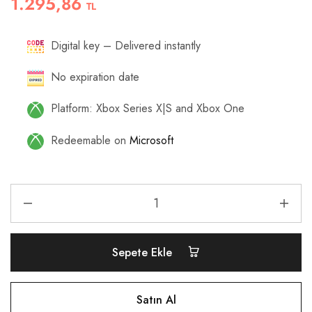
1.295,86
TL
Digital key – Delivered instantly
No expiration date
Platform: Xbox Series X|S and Xbox One
Redeemable on
Microsoft
Sepete Ekle
Satın Al