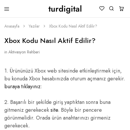
turdigital
TURDIGITAL
Dijital
Hediye
Kartları
Anasayfa
Yazılar
Xbox Kodu Nasıl Aktif Edilir?
&
Oyun
Xbox Kodu Nasıl Aktif Edilir?
Kartları
&
Üyelik
in
Aktivasyon Rehberi
Paketleri
1. Ürününüzü Xbox web sitesinde etkinleştirmek için,
bu konuda Xbox hesabınızda oturum açmanız gerekir.
buraya tıklayınız
:
2. Başarılı bir şekilde giriş yaptıktan sonra buna
gitmeniz gerekecek
site
. Böyle bir pencere
görünmelidir. Orada ürün anahtarınızı girmeniz
gerekecek.