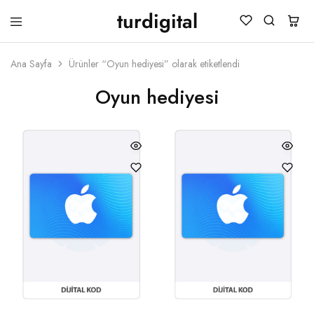
turdigital
TURDIGITAL
Dijital
Hediye
Kartları
Ana Sayfa
Ürünler “Oyun hediyesi” olarak etiketlendi
&
Oyun
Oyun hediyesi
Kartları
&
Üyelik
Paketleri