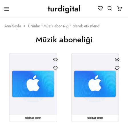
turdigital
TURDIGITAL
Dijital
Hediye
Kartları
Ana Sayfa
Ürünler “Müzik aboneliği” olarak etiketlendi
&
Oyun
Müzik aboneliği
Kartları
&
Üyelik
Paketleri