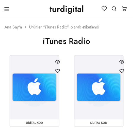
turdigital
TURDIGITAL
Dijital
Hediye
Kartları
Ana Sayfa
Ürünler “iTunes Radio” olarak etiketlendi
&
Oyun
iTunes Radio
Kartları
&
Üyelik
Paketleri