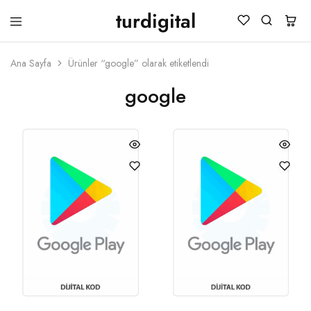
turdigital
TURDIGITAL
Dijital
Hediye
Kartları
Ana Sayfa
Ürünler “google” olarak etiketlendi
&
Oyun
google
Kartları
&
Üyelik
Paketleri