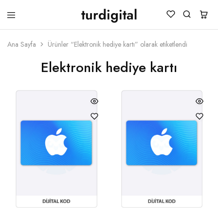
turdigital
TURDIGITAL
Dijital
Hediye
Kartları
Ana Sayfa
Ürünler “Elektronik hediye kartı” olarak etiketlendi
&
Oyun
Elektronik hediye kartı
Kartları
&
Üyelik
Paketleri