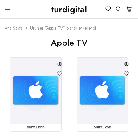
turdigital
TURDIGITAL
Dijital
Hediye
Kartları
Ana Sayfa
Ürünler “Apple TV” olarak etiketlendi
&
Oyun
Apple TV
Kartları
&
Üyelik
Paketleri