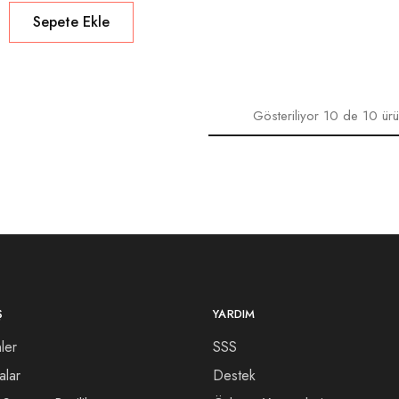
Sepete Ekle
Gösteriliyor
10
de
10
ürü
Ş
YARDIM
ler
SSS
alar
Destek