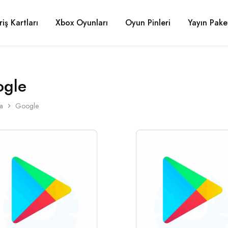
riş Kartları
Xbox Oyunları
Oyun Pinleri
Yayın Paket
gle
a
Google