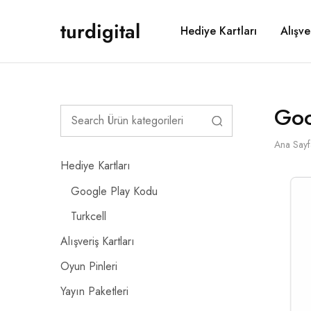
turdigital
Hediye Kartları
Alışve
TURDIGITAL
Dijital
Hediye
Kartları
&
Oyun
Kartları
&
Goo
Üyelik
Paketleri
Ana Sayf
Hediye Kartları
Google Play Kodu
Turkcell
Alışveriş Kartları
Oyun Pinleri
Yayın Paketleri