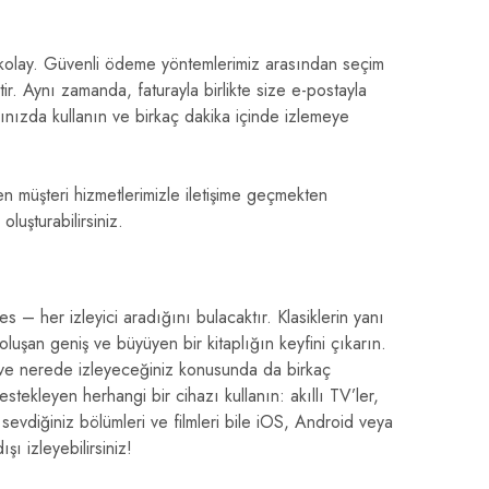
 kolay. Güvenli ödeme yöntemlerimiz arasından seçim
r. Aynı zamanda, faturayla birlikte size e-postayla
bınızda kullanın ve birkaç dakika içinde izlemeye
en müşteri hizmetlerimizle iletişime geçmekten
luşturabilirsiniz.
s – her izleyici aradığını bulacaktır. Klasiklerin yanı
n oluşan geniş ve büyüyen bir kitaplığın keyfini çıkarın.
ıl ve nerede izleyeceğiniz konusunda da birkaç
tekleyen herhangi bir cihazı kullanın: akıllı TV’ler,
 sevdiğiniz bölümleri ve filmleri bile iOS, Android veya
ı izleyebilirsiniz!