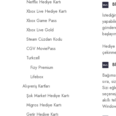
Netflix Hediye Kartı
Bl
Xbox Live Hediye Kartı
İstediğ
Xbox Game Pass
yapabili
gönderec
Xbox Live Gold
başlayın
Steam Cüzdan Kodu
Hediye k
CGV MoviePass
çekinmey
Turkcell
Bl
Fizy Premium
Bağımsız
Lifebox
sıra, si
Alışveriş Kartları
Sizi eğl
seçeneği
Şok Market Hediye Kartı
akıllı t
Migros Hediye Kartı
Windows 
Getir Hediye Kartı