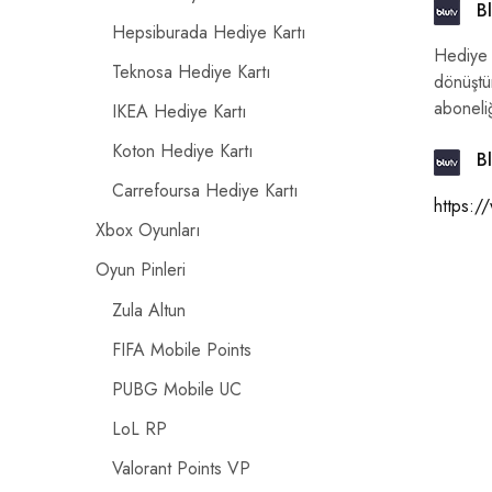
Bl
Hepsiburada Hediye Kartı
Hediye 
Teknosa Hediye Kartı
dönüştür
aboneliğ
IKEA Hediye Kartı
Koton Hediye Kartı
Bl
Carrefoursa Hediye Kartı
https:/
Xbox Oyunları
Oyun Pinleri
Zula Altun
FIFA Mobile Points
PUBG Mobile UC
LoL RP
Valorant Points VP