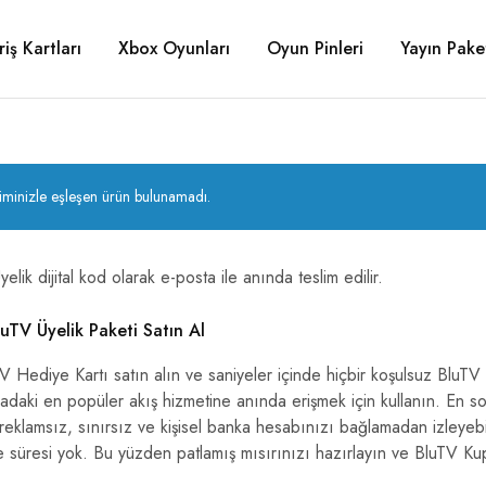
riş Kartları
Xbox Oyunları
Oyun Pinleri
Yayın Paket
iminizle eşleşen ürün bulunamadı.
elik dijital kod olarak e-posta ile anında teslim edilir.
uTV Üyelik Paketi Satın Al
V Hediye Kartı satın alın ve saniyeler içinde hiçbir koşulsuz BluTV
daki en popüler akış hizmetine anında erişmek için kullanın. En son
 reklamsız, sınırsız ve kişisel banka hesabınızı bağlamadan izleyeb
 süresi yok. Bu yüzden patlamış mısırınızı hazırlayın ve BluTV Ku