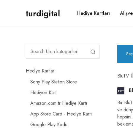
turdigital
Hediye Kartları
Alışve
TURDIGITAL
Dijital
Hediye
Kartları
&
Oyun
Kartları
&
Üyelik
Paketleri
Seç
Hediye Kartları
BluTV Üy
Sony Play Station Store
Bl
Hediyen Kart
Bir BluT
Amazon.com.tr Hediye Kartı
ve dünya
App Store Card - Hediye Kartı
hepsini
bekleme
Google Play Kodu