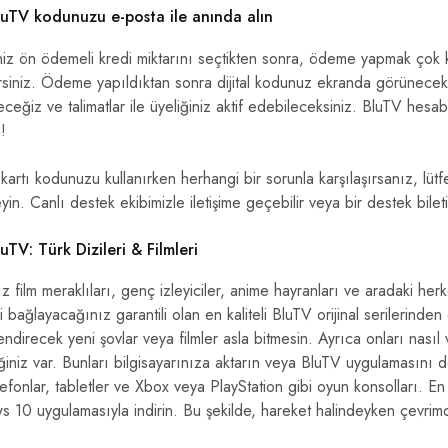
uTV kodunuzu e-posta ile anında alın
iniz ön ödemeli kredi miktarını seçtikten sonra, ödeme yapmak çok
rsiniz. Ödeme yapıldıktan sonra dijital kodunuz ekranda görünecekti
eğiz ve talimatlar ile üyeliğiniz aktif edebileceksiniz. BluTV hesa
!
artı kodunuzu kullanırken herhangi bir sorunla karşılaşırsanız, lütf
in. Canlı destek ekibimizle iletişime geçebilir veya bir destek bileti o
uTV: Türk Dizileri & Filmleri
 film meraklıları, genç izleyiciler, anime hayranları ve aradaki herke
zi bağlayacağınız garantili olan en kaliteli BluTV orijinal serilerinde
endirecek yeni şovlar veya filmler asla bitmesin. Ayrıca onları nas
niz var. Bunları bilgisayarınıza aktarın veya BluTV uygulamasını des
elefonlar, tabletler ve Xbox veya PlayStation gibi oyun konsolları. En
10 uygulamasıyla indirin. Bu şekilde, hareket halindeyken çevrimdış