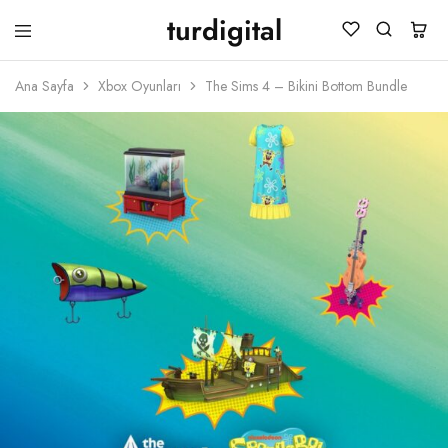
turdigital
TURDIGITAL
Dijital
Hediye
Ana Sayfa
Xbox Oyunları
The Sims 4 – Bikini Bottom Bundle
Kartları
&
Oyun
Kartları
&
Üyelik
Paketleri