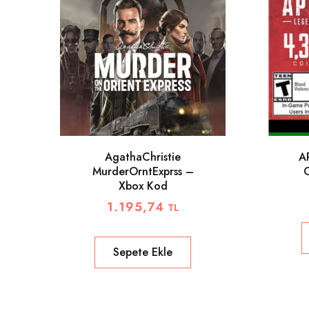
AgathaChristie
A
MurderOrntExprss –
Xbox Kod
1.195,74
TL
Sepete Ekle