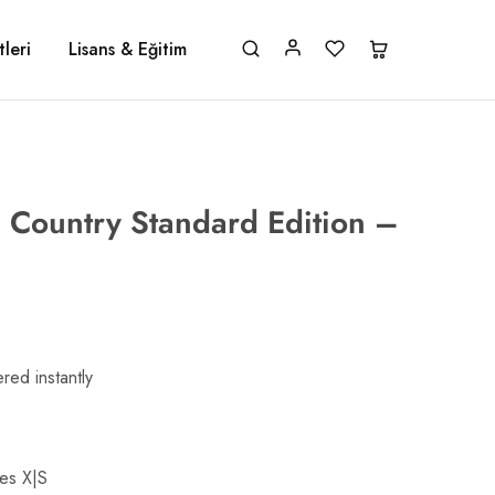
leri
Lisans & Eğitim
 Country Standard Edition –
red instantly
ies X|S