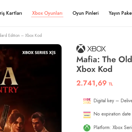
riş Kartları
Xbox Oyunları
Oyun Pinleri
Yayın Paket
dard Edition – Xbox Kod
Mafia: The Old
Xbox Kod
2.741,69
TL
Digital key – Delive
No expiration date
Platform: Xbox Ser