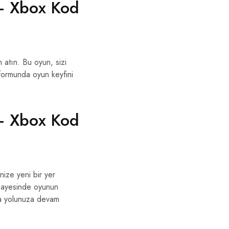
 – Xbox Kod
atın. Bu oyun, sizi
atformunda oyun keyfini
 – Xbox Kod
ize yeni bir yer
od sayesinde oyunun
da yolunuza devam