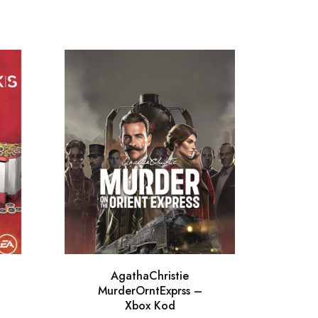
AgathaChristie
Ap
MurderOrntExprss –
Xbox Kod