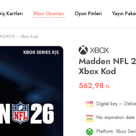
riş Kartları
Xbox Oyunları
Oyun Pinleri
Yayın Paket
 POINTS – Xbox Kod
Madden NFL 2
Xbox Kod
562,98
TL
Digital key – Delive
No expiration date
Platform: Xbox Ser