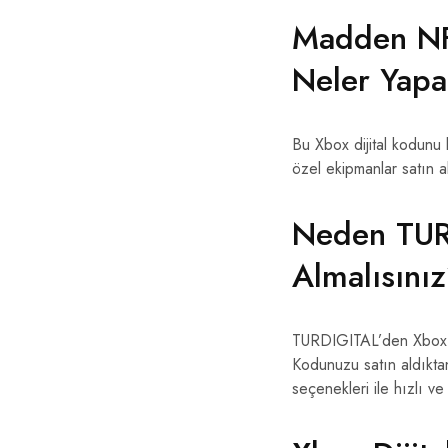
Madden NF
Neler Yapab
Bu Xbox dijital kodunu k
özel ekipmanlar satın ala
Neden TURD
Almalısını
TURDIGITAL’den Xbox dij
Kodunuzu satın aldıkta
seçenekleri ile hızlı ve