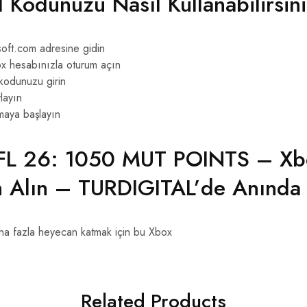
l Kodunuzu Nasıl Kullanabilirsin
oft.com adresine gidin
x hesabınızla oturum açın
 kodunuzu girin
layın
maya başlayın
L 26: 1050 MUT POINTS – Xbo
n Alın – TURDIGITAL’de Anında 
 fazla heyecan katmak için bu Xbox
Related Products