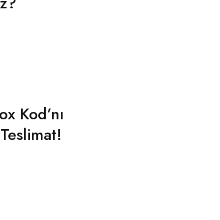
iz?
x Kod’nı
Teslimat!