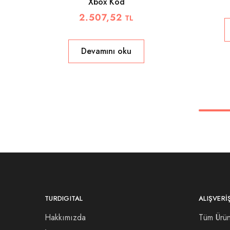
Xbox Kod
2.507,52
TL
Devamını oku
TURDIGITAL
ALIŞVERI
Hakkımızda
Tüm Ürün