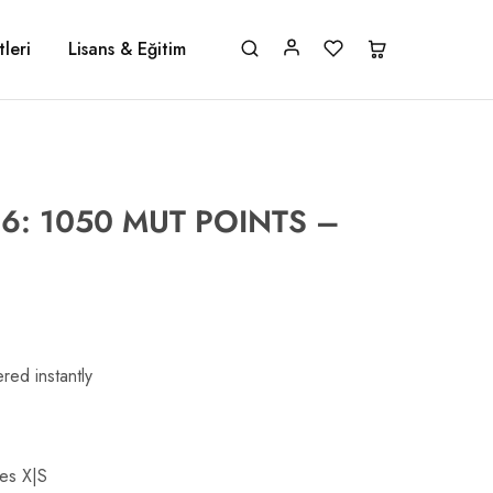
leri
Lisans & Eğitim
6: 1050 MUT POINTS –
red instantly
ies X|S