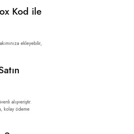
x Kod ile
akımınıza ekleyebilir,
Satın
nli alışveriştir.
ca, kolay ödeme