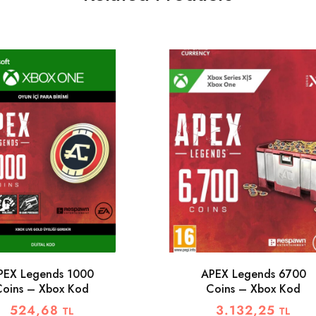
PEX Legends 1000
APEX Legends 6700
Coins – Xbox Kod
Coins – Xbox Kod
524,68
3.132,25
TL
TL