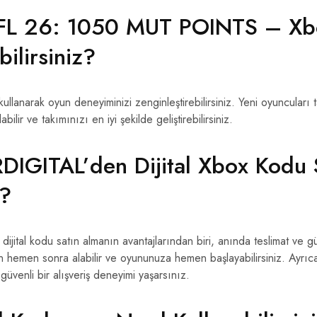
L 26: 1050 MUT POINTS – Xbo
ilirsiniz?
ullanarak oyun deneyiminizi zenginleştirebilirsiniz. Yeni oyuncuları t
bilir ve takımınızı en iyi şekilde geliştirebilirsiniz.
IGITAL’den Dijital Xbox Kodu 
z?
ital kodu satın almanın avantajlarından biri, anında teslimat ve güve
n hemen sonra alabilir ve oyununuza hemen başlayabilirsiniz. Ayrı
 güvenli bir alışveriş deneyimi yaşarsınız.