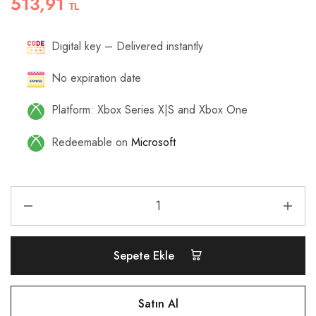
513,91
TL
Digital key – Delivered instantly
No expiration date
Platform: Xbox Series X|S and Xbox One
Redeemable on
Microsoft
Sepete Ekle
Satın Al