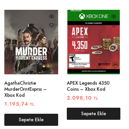
AgathaChristie
APEX Legends 4350
MurderOrntExprss –
Coins – Xbox Kod
Xbox Kod
2.098,10
TL
1.195,74
TL
Sepete Ekle
Sepete Ekle