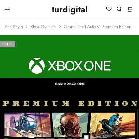
turdigital
TURDIGITAL
Dijital
Hediye
Ana Sayfa
Xbox Oyunları
Grand Theft Auto V: Premium Edition – 
Kartları
&
Oyun
Kartları
BITTI
&
Üyelik
Paketleri