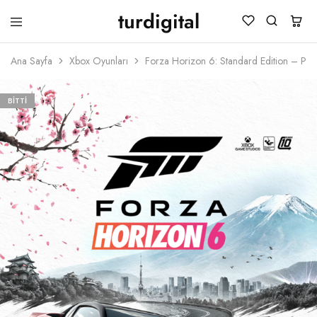
turdigital
TURDIGITAL
Dijital
Hediye
Ana Sayfa
Xbox Oyunları
Forza Horizon 6: Standard Edition – 
Kartları
&
Oyun
Kartları
BITTI
&
Üyelik
Paketleri