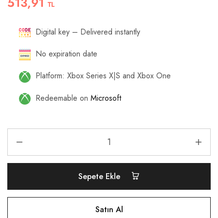
513,91
TL
Digital key – Delivered instantly
No expiration date
Platform: Xbox Series X|S and Xbox One
Redeemable on
Microsoft
Sepete Ekle
Satın Al