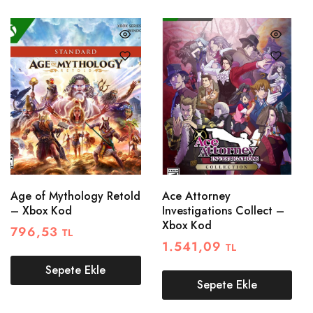
Age of Mythology Retold
Ace Attorney
– Xbox Kod
Investigations Collect –
Xbox Kod
796,53
TL
1.541,09
TL
Sepete Ekle
Sepete Ekle