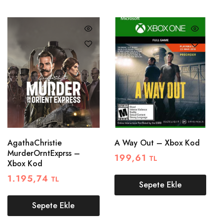
AgathaChristie
A Way Out – Xbox Kod
MurderOrntExprss –
199,61
TL
Xbox Kod
1.195,74
TL
Sepete Ekle
Sepete Ekle