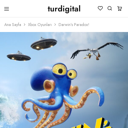
turdigital
TURDIGITAL
Dijital
Hediye
Ana Sayfa
Xbox Oyunları
Darwin’s Paradox!
Kartları
&
Oyun
Kartları
&
Üyelik
Paketleri