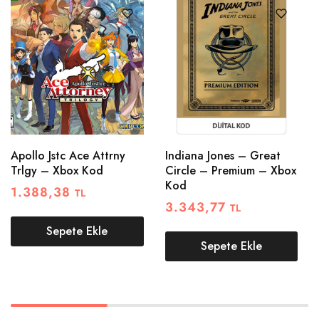
Apollo Jstc Ace Attrny
Indiana Jones – Great
Trlgy – Xbox Kod
Circle – Premium – Xbox
Kod
1.388,38
TL
3.343,77
TL
Sepete Ekle
Sepete Ekle