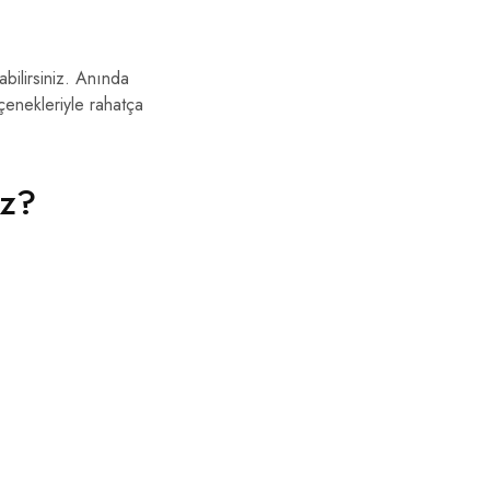
bilirsiniz. Anında
çenekleriyle rahatça
iz?