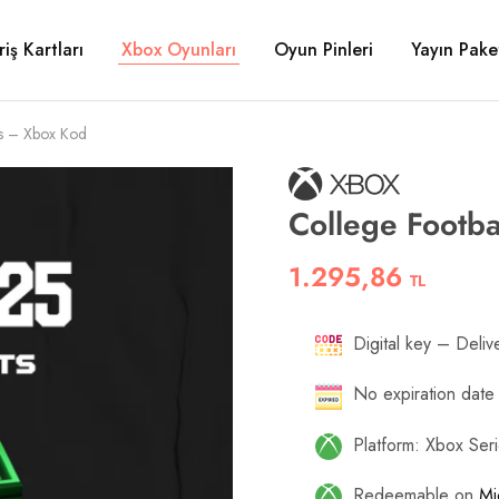
riş Kartları
Xbox Oyunları
Oyun Pinleri
Yayın Paket
ts – Xbox Kod
College Footb
1.295,86
TL
Digital key – Delive
No expiration date
Platform: Xbox Ser
Redeemable on
Mi