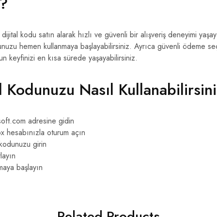
z?
ital kodu satın alarak hızlı ve güvenli bir alışveriş deneyimi yaşaya
unuzu hemen kullanmaya başlayabilirsiniz. Ayrıca güvenli ödeme se
yun keyfinizi en kısa sürede yaşayabilirsiniz.
l Kodunuzu Nasıl Kullanabilirsin
oft.com adresine gidin
x hesabınızla oturum açın
 kodunuzu girin
layın
maya başlayın
Related Products