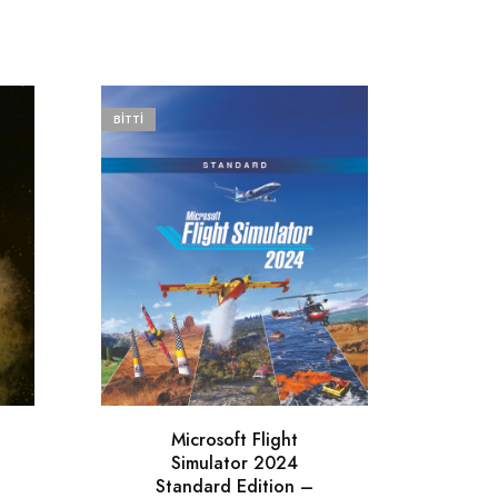
BITTI
BITTI
Microsoft Flight
Simulator 2024
Si
Standard Edition –
E