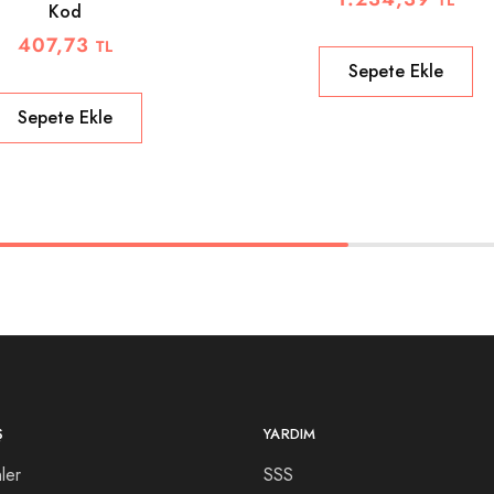
Kod
407,73
TL
Sepete Ekle
Sepete Ekle
Ş
YARDIM
ler
SSS