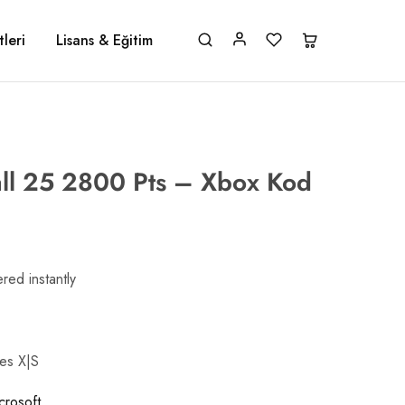
leri
Lisans & Eğitim
all 25 2800 Pts – Xbox Kod
red instantly
ies X|S
crosoft