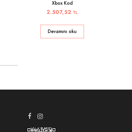
Xbox Kod
2.507,52
TL
Devamını oku