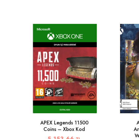
APEX Legends 11500
A
Coins – Xbox Kod
An
W
5.153,66
TL