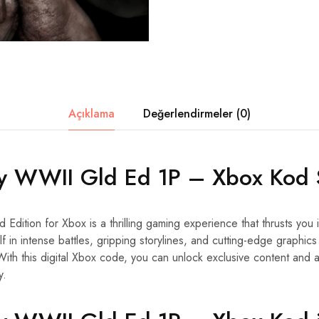
Açıklama
Değerlendirmeler (0)
ty WWII Gld Ed 1P – Xbox Kod S
Edition for Xbox is a thrilling gaming experience that thrusts you 
f in intense battles, gripping storylines, and cutting-edge graphics 
 With this digital Xbox code, you can unlock exclusive content and
y.