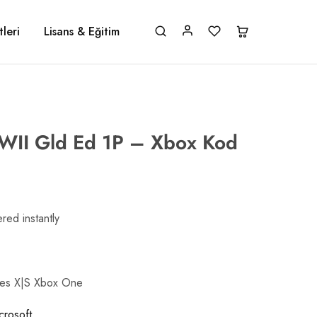
leri
Lisans & Eğitim
WWII Gld Ed 1P – Xbox Kod
red instantly
ries X|S Xbox One
crosoft