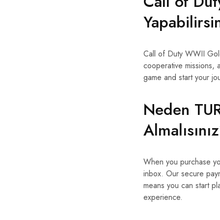
Call of Du
Yapabilirsi
Call of Duty WWII Gold 
cooperative missions, 
game and start your jou
Neden TURD
Almalısını
When you purchase your
inbox. Our secure paym
means you can start pl
experience.