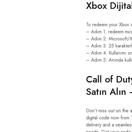
Xbox Dijita
To redeem your Xbox di
– Adım 1: redeem.micr
– Adım 2: Microsoft/X
– Adım 3: 25 karakterl
– Adım 4: Kullanımı on
– Adım 5: Anında kull
Call of Du
Satın Alın
Don’t miss out on the 
digital code now from 
delivery and a seamles
needs. Get your code t