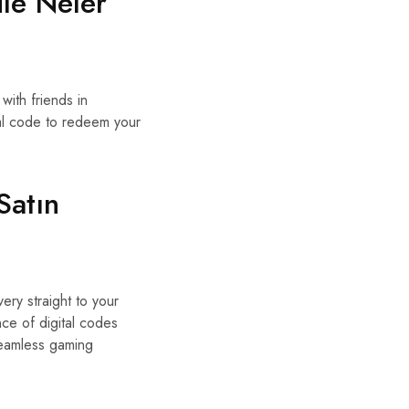
le Neler
with friends in
tal code to redeem your
Satın
ry straight to your
ce of digital codes
seamless gaming