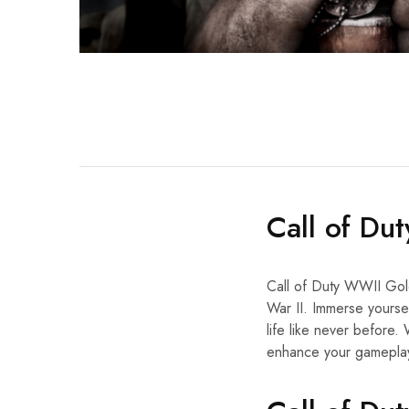
Call of Du
Call of Duty WWII Gold 
War II. Immerse yoursel
life like never before.
enhance your gamepla