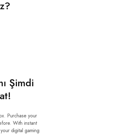
iz?
nı Şimdi
at!
box. Purchase your
fore. With instant
your digital gaming