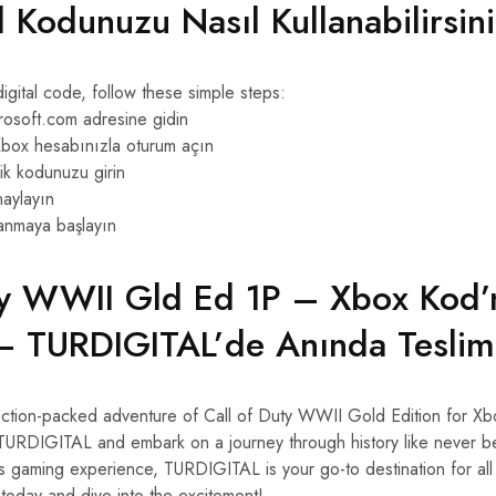
l Kodunuzu Nasıl Kullanabilirsin
gital code, follow these simple steps:
osoft.com adresine gidin
box hesabınızla oturum açın
ik kodunuzu girin
aylayın
anmaya başlayın
ty WWII Gld Ed 1P – Xbox Kod’
 – TURDIGITAL’de Anında Teslim
action-packed adventure of Call of Duty WWII Gold Edition for X
TURDIGITAL and embark on a journey through history like never be
s gaming experience, TURDIGITAL is your go-to destination for all 
oday and dive into the excitement!