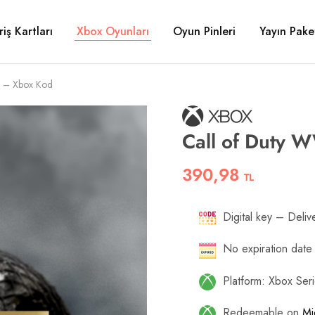
riş Kartları
Xbox Oyunları
Oyun Pinleri
Yayın Paket
P – Xbox Kod
Call of Duty 
390,98
TL
Digital key – Delive
No expiration date
Platform: Xbox Se
Redeemable on
Mi