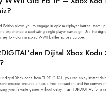
ty WWII Gld Ed 1P – Xbox Kod i
niz?
Edition allows you to engage in epic multiplayer battles, team up 
and experience a captivating single-player campaign. Use the digi
rney to victory in iconic WWII battles across Europe.
IGITAL’den Dijital Xbox Kodu 
z?
 digital Xbox code from TURDIGITAL, you can enjoy instant delive
ent process ensures a hassle-free transaction, and the convenien
aying your favorite games without delay. Trust TURDIGITAL for a 