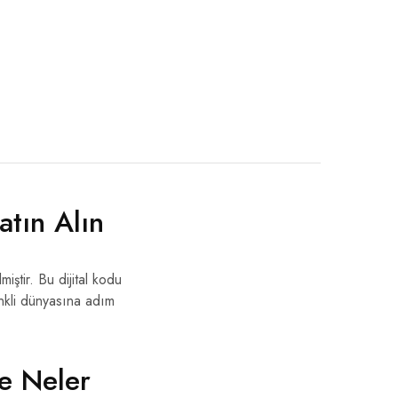
tın Alın
ştir. Bu dijital kodu
enkli dünyasına adım
e Neler