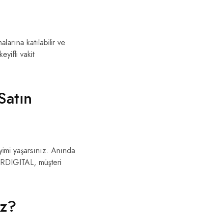
larına katılabilir ve
eyifli vakit
Satın
eyimi yaşarsınız. Anında
TURDIGITAL, müşteri
iz?