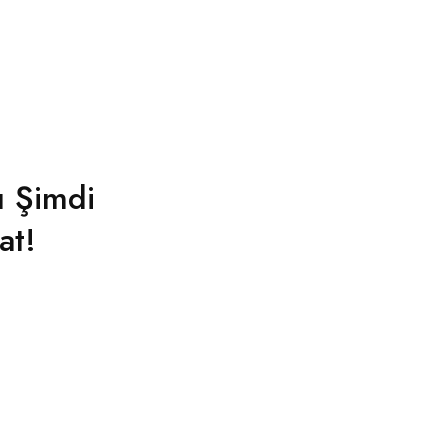
ı Şimdi
at!