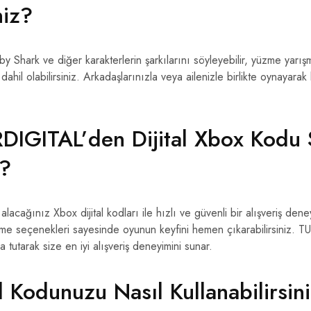
niz?
 Shark ve diğer karakterlerin şarkılarını söyleyebilir, yüzme yarışma
ahil olabilirsiniz. Arkadaşlarınızla veya ailenizle birlikte oynayarak k
IGITAL’den Dijital Xbox Kodu 
z?
acağınız Xbox dijital kodları ile hızlı ve güvenli bir alışveriş den
eme seçenekleri sayesinde oyunun keyfini hemen çıkarabilirsiniz. 
 tutarak size en iyi alışveriş deneyimini sunar.
l Kodunuzu Nasıl Kullanabilirsin