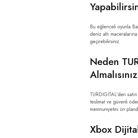
Yapabilirsi
Bu eğlenceli oyunla Baby
deniz altı maceralarına d
geçirebilirsiniz.
Neden TURD
Almalısını
TURDIGITAL’den satın al
teslimat ve güvenli öd
memnuniyetini ön planda
Xbox Dijita