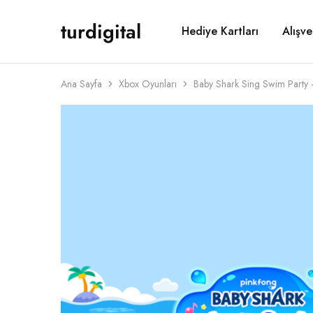
turdigital
Hediye Kartları
Alışve
TURDIGITAL
Dijital
Hediye
Kartları
&
Oyun
Ana Sayfa
Xbox Oyunları
Baby Shark Sing Swim Party
Kartları
&
Üyelik
Paketleri