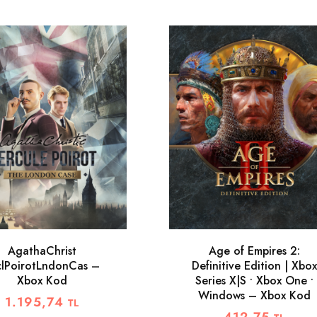
AgathaChrist
Age of Empires 2:
clPoirotLndonCas –
Definitive Edition | Xbox
Xbox Kod
Series X|S • Xbox One •
Windows – Xbox Kod
1.195,74
TL