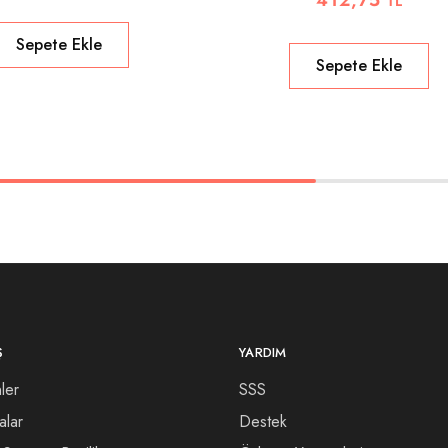
412,75
TL
Sepete Ekle
Sepete Ekle
Ş
YARDIM
ler
SSS
alar
Destek