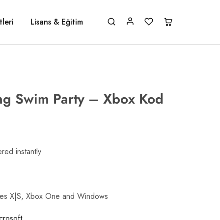
leri
Lisans & Eğitim
ng Swim Party – Xbox Kod
red instantly
ries X|S, Xbox One and Windows
crosoft