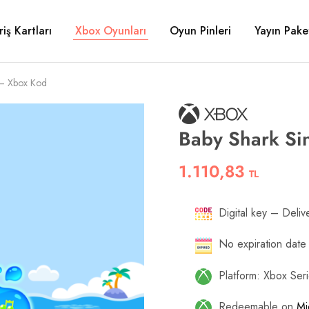
riş Kartları
Xbox Oyunları
Oyun Pinleri
Yayın Paket
 – Xbox Kod
Baby Shark Si
1.110,83
TL
Digital key – Delive
No expiration date
Platform: Xbox Se
Redeemable on
Mi