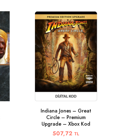
BITTI
Indiana Jones – Great
Circle – Premium
Upgrade – Xbox Kod
S
507,72
TL